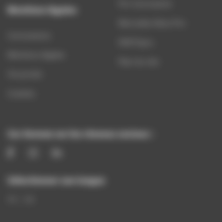
Pro Carrosserie
Mentions légales
Mercedes-Benz Pro
Concessions
PARTSpro
Mentions légales
Plan du site
Vie privée
Cookies
Car Avenue sur les réseaux sociaux :
Sélectionner une langue
FR
DE