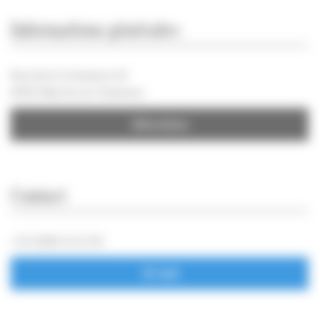
Informations générales
Rue de la Croissance 10
6900 Marche-en-Famenne
Directions
Contact
+32 (0)84 31 13 05
E-mail