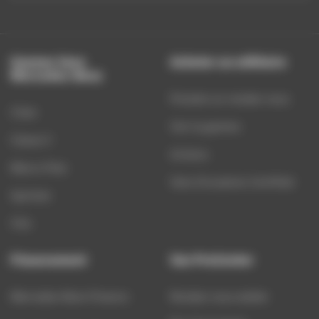
Gamme Vans
Acheter un utilitaire
Mercedes-Benz
Prendre un rendez-vous
Citan
Voir la gamme
Classe V
Actions
Marco Polo
Vans Occasions Certified
Sprinter
Vito
Financement
Van ProCenter
Mercedes-Benz Finance
Rendez-vous atelier